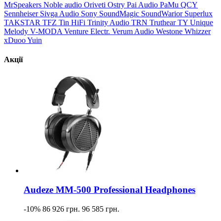
MrSpeakers
Noble audio
Oriveti
Ostry
Pai Audio
PaMu
QCY
Sennheiser
Sivga Audio
Sony
SoundMagic
SoundWarior
Superlux
TAKSTAR
TFZ
Tin HiFi
Trinity Audio
TRN
Truthear
TY
Unique
Melody
V-MODA
Venture Electr.
Verum Audio
Westone
Whizzer
xDuoo
Yuin
Акції
Audeze MM-500 Professional Headphones
-10%
86 926 грн.
96 585 грн.