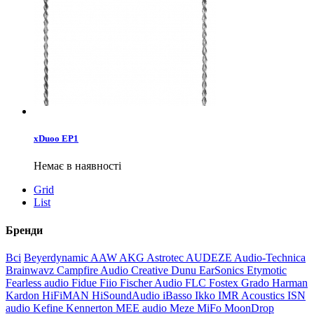
xDuoo EP1
Немає в наявності
Grid
List
Бренди
Всі
Beyerdynamic
AAW
AKG
Astrotec
AUDEZE
Audio-Technica
Brainwavz
Campfire Audio
Creative
Dunu
EarSonics
Etymotic
Fearless audio
Fidue
Fiio
Fischer Audio
FLC
Fostex
Grado
Harman
Kardon
HiFiMAN
HiSoundAudio
iBasso
Ikko
IMR Acoustics
ISN
audio
Kefine
Kennerton
MEE audio
Meze
MiFo
MoonDrop