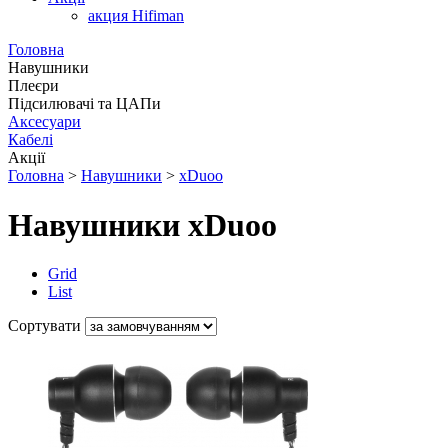
акция Hifiman
Головна
Навушники
Плеєри
Підсилювачі та ЦАПи
Аксесуари
Кабелі
Акції
Головна
>
Навушники
>
xDuoo
Навушники xDuoo
Grid
List
Сортувати