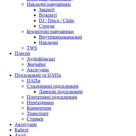
Накладні навушники
Закриті
Відкриті
DJ / Disco / Clubs
Стенди
Бездротові навушники
Внутрішньоканальні
Накладні
TWS
Плеєри
Аудіофільські
Звичайні
Аксесуари
Підсилювачі та ЦАПи
ЦАПи
Стаціонарні підсилювачі
Лампові підсилювачі
Портативні підсилювачі
Перехідники
Конвертери
Транспорт
Стрімер
Аксесуари
Кабелі
Акції