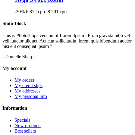
-20%
6 872 грн.
8 591 грн.
Static block
This is Photoshops version of Lorem Ipsum. Proin gravida nibh vel
velit auctor aliquet. Aenean sollicitudin, lorem quis bibendum auctor,
nisi elit consequat ipsum ”
- Danielle Sharp -
My account
My orders
My credit slips
My addresses
My personal info
Information
Specials
New products
Best sellers