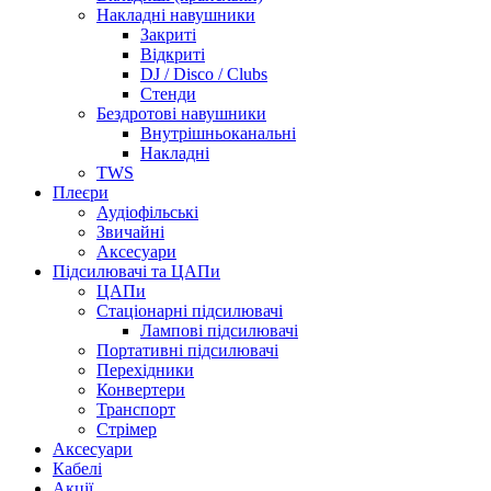
Накладні навушники
Закриті
Відкриті
DJ / Disco / Clubs
Стенди
Бездротові навушники
Внутрішньоканальні
Накладні
TWS
Плеєри
Аудіофільські
Звичайні
Аксесуари
Підсилювачі та ЦАПи
ЦАПи
Стаціонарні підсилювачі
Лампові підсилювачі
Портативні підсилювачі
Перехідники
Конвертери
Транспорт
Стрімер
Аксесуари
Кабелі
Акції