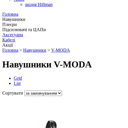
акция Hifiman
Головна
Навушники
Плеєри
Підсилювачі та ЦАПи
Аксесуари
Кабелі
Акції
Головна
>
Навушники
>
V-MODA
Навушники V-MODA
Grid
List
Сортувати