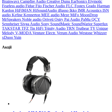
Brainwavz
Campfire Audio
Creative
Dunu
EarSonics
Etymotic
Fearless audio
Fidue
Fiio
Fischer Audio
FLC
Fostex
Grado
Harman
Kardon
HiFiMAN
HiSoundAudio
iBasso
Ikko
IMR Acoustics
ISN
audio
Kefine
Kennerton
MEE audio
Meze
MiFo
MoonDrop
MrSpeakers
Noble audio
Oriveti
Ostry
Pai Audio
PaMu
QCY
Sennheiser
Sivga Audio
Sony
SoundMagic
SoundWarior
Superlux
TAKSTAR
TFZ
Tin HiFi
Trinity Audio
TRN
Truthear
TY
Unique
Melody
V-MODA
Venture Electr.
Verum Audio
Westone
Whizzer
xDuoo
Yuin
Акції