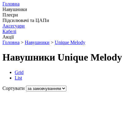
Головна
Навушники
Плеєри
Підсилювачі та ЦАПи
Аксесуари
Кабелі
Акції
Головна
>
Навушники
>
Unique Melody
Навушники Unique Melody
Grid
List
Сортувати