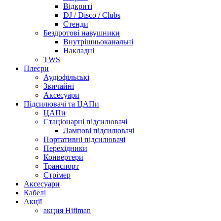
Відкриті
DJ / Disco / Clubs
Стенди
Бездротові навушники
Внутрішньоканальні
Накладні
TWS
Плеєри
Аудіофільські
Звичайні
Аксесуари
Підсилювачі та ЦАПи
ЦАПи
Стаціонарні підсилювачі
Лампові підсилювачі
Портативні підсилювачі
Перехідники
Конвертери
Транспорт
Стрімер
Аксесуари
Кабелі
Акції
акция Hifiman