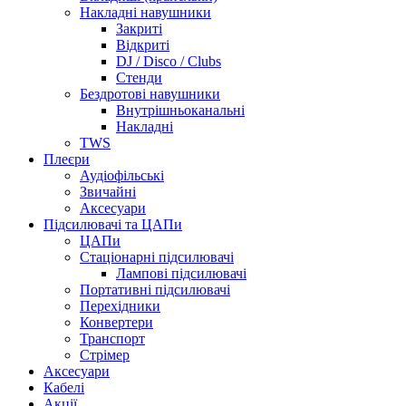
Накладні навушники
Закриті
Відкриті
DJ / Disco / Clubs
Стенди
Бездротові навушники
Внутрішньоканальні
Накладні
TWS
Плеєри
Аудіофільські
Звичайні
Аксесуари
Підсилювачі та ЦАПи
ЦАПи
Стаціонарні підсилювачі
Лампові підсилювачі
Портативні підсилювачі
Перехідники
Конвертери
Транспорт
Стрімер
Аксесуари
Кабелі
Акції