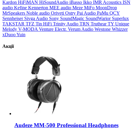
Kardon
HiFiMAN
HiSoundAudio
iBasso
Ikko
IMR Acoustics
ISN
audio
Kefine
Kennerton
MEE audio
Meze
MiFo
MoonDrop
MrSpeakers
Noble audio
Oriveti
Ostry
Pai Audio
PaMu
QCY
Sennheiser
Sivga Audio
Sony
SoundMagic
SoundWarior
Superlux
TAKSTAR
TFZ
Tin HiFi
Trinity Audio
TRN
Truthear
TY
Unique
Melody
V-MODA
Venture Electr.
Verum Audio
Westone
Whizzer
xDuoo
Yuin
Акції
Audeze MM-500 Professional Headphones