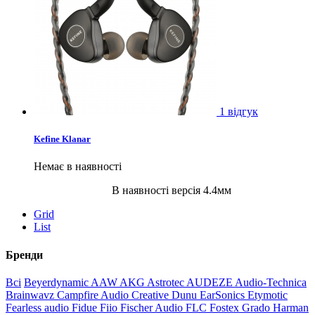
1 відгук
Kefine Klanar
Немає в наявності
В наявності версія 4.4мм
Grid
List
Бренди
Всі
Beyerdynamic
AAW
AKG
Astrotec
AUDEZE
Audio-Technica
Brainwavz
Campfire Audio
Creative
Dunu
EarSonics
Etymotic
Fearless audio
Fidue
Fiio
Fischer Audio
FLC
Fostex
Grado
Harman