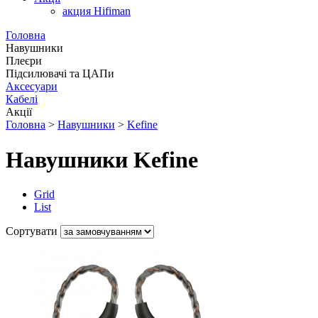
акция Hifiman
Головна
Навушники
Плеєри
Підсилювачі та ЦАПи
Аксесуари
Кабелі
Акції
Головна
>
Навушники
>
Kefine
Навушники Kefine
Grid
List
Сортувати