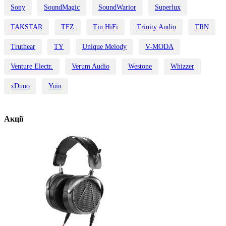
Sony
SoundMagic
SoundWarior
Superlux
TAKSTAR
TFZ
Tin HiFi
Trinity Audio
TRN
Truthear
TY
Unique Melody
V-MODA
Venture Electr.
Verum Audio
Westone
Whizzer
xDuoo
Yuin
Акції