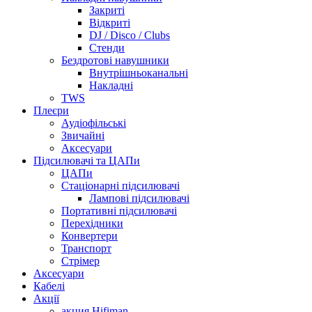
Закриті
Відкриті
DJ / Disco / Clubs
Стенди
Бездротові навушники
Внутрішньоканальні
Накладні
TWS
Плеєри
Аудіофільські
Звичайні
Аксесуари
Підсилювачі та ЦАПи
ЦАПи
Стаціонарні підсилювачі
Лампові підсилювачі
Портативні підсилювачі
Перехідники
Конвертери
Транспорт
Стрімер
Аксесуари
Кабелі
Акції
акция Hifiman