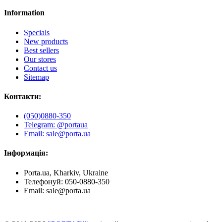
Information
Specials
New products
Best sellers
Our stores
Contact us
Sitemap
Контакти:
(050)0880-350
Telegram: @portaua
Email: sale@porta.ua
Інформація:
Porta.ua, Kharkiv, Ukraine
Телефонуй:
050-0880-350
Email:
sale@porta.ua