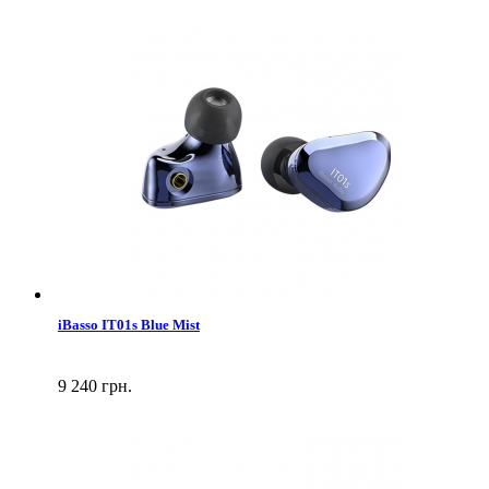
iBasso IT01s Blue Mist
9 240 грн.