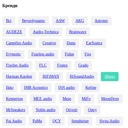
Бренди
Всі
Beyerdynamic
AAW
AKG
Astrotec
AUDEZE
Audio-Technica
Brainwavz
Campfire Audio
Creative
Dunu
EarSonics
Etymotic
Fearless audio
Fidue
Fiio
Fischer Audio
FLC
Fostex
Grado
Harman Kardon
HiFiMAN
HiSoundAudio
iBasso
Ikko
IMR Acoustics
ISN audio
Kefine
Kennerton
MEE audio
Meze
MiFo
MoonDrop
MrSpeakers
Noble audio
Oriveti
Ostry
Pai Audio
PaMu
QCY
Sennheiser
Sivga Audio