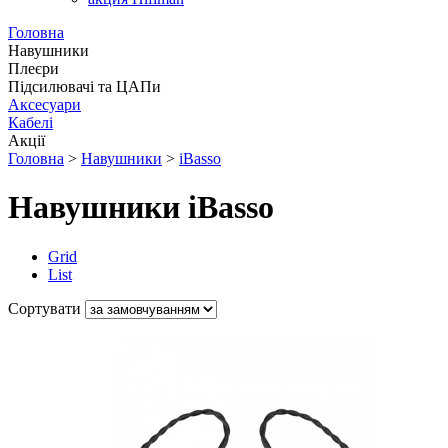
Головна
Навушники
Плеєри
Підсилювачі та ЦАПи
Аксесуари
Кабелі
Акції
Головна
>
Навушники
>
iBasso
Навушники iBasso
Grid
List
Сортувати