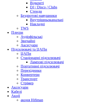
Відкриті
DJ / Disco / Clubs
Стенди
Бездротові навушники
Внутрішньоканальні
Накладні
TWS
Плеєри
Аудіофільські
Звичайні
Аксесуари
Підсилювачі та ЦАПи
ЦАПи
Стаціонарні підсилювачі
Лампові підсилювачі
Портативні підсилювачі
Перехідники
Конвертери
Транспорт
Стрімер
Аксесуари
Кабелі
Акції
акция Hifiman