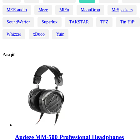
MEE audio
Meze
MiFo
MoonDrop
MrSpeakers
SoundWarior
Superlux
TAKSTAR
TFZ
Tin HiFi
Whizzer
xDuoo
Yuin
Акції
Audeze MM-500 Professional Headphones