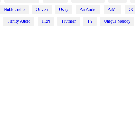
Noble audio
Oriveti
Ostry
Pai Audio
PaMu
QC
Trinity Audio
TRN
Truthear
TY
Unique Melody