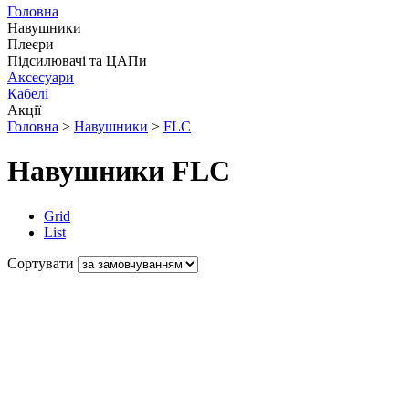
Головна
Навушники
Плеєри
Підсилювачі та ЦАПи
Аксесуари
Кабелі
Акції
Головна
>
Навушники
>
FLC
Навушники FLC
Grid
List
Сортувати