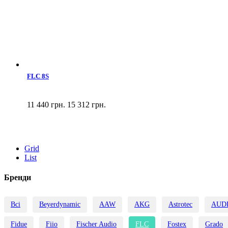
FLC 8S
11 440 грн.
15 312 грн.
Grid
List
Бренди
Всі
Beyerdynamic
AAW
AKG
Astrotec
AUD
Fidue
Fiio
Fischer Audio
FLC
Fostex
Grado