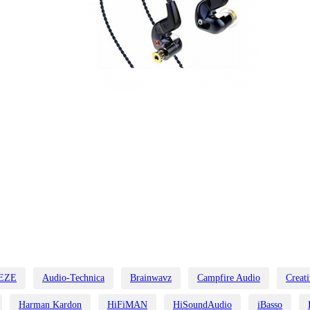
EZE
Audio-Technica
Brainwavz
Campfire Audio
Creat
Harman Kardon
HiFiMAN
HiSoundAudio
iBasso