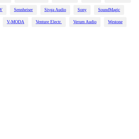
Y
Sennheiser
Sivga Audio
Sony
SoundMagic
V-MODA
Venture Electr.
Verum Audio
Westone