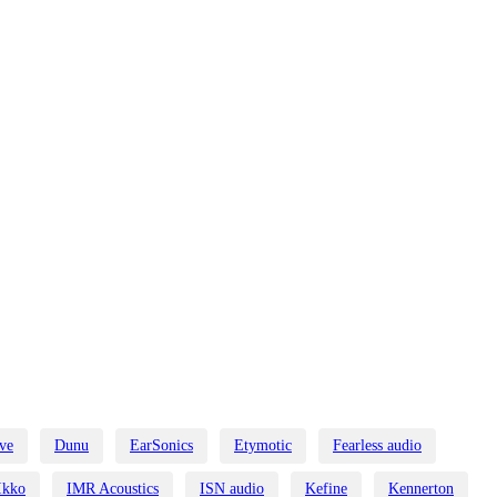
ive
Dunu
EarSonics
Etymotic
Fearless audio
Ikko
IMR Acoustics
ISN audio
Kefine
Kennerton