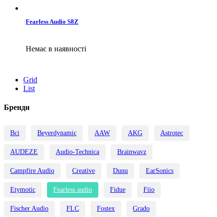
Fearless Audio S8Z
Немає в наявності
Grid
List
Бренди
Всі
Beyerdynamic
AAW
AKG
Astrotec
AUDEZE
Audio-Technica
Brainwavz
Campfire Audio
Creative
Dunu
EarSonics
Etymotic
Fearless audio
Fidue
Fiio
Fischer Audio
FLC
Fostex
Grado