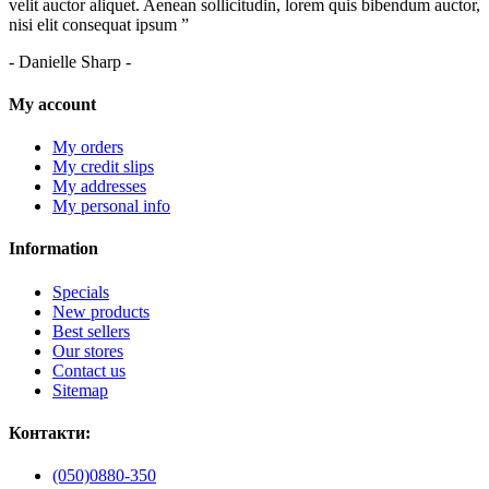
velit auctor aliquet. Aenean sollicitudin, lorem quis bibendum auctor,
nisi elit consequat ipsum ”
- Danielle Sharp -
My account
My orders
My credit slips
My addresses
My personal info
Information
Specials
New products
Best sellers
Our stores
Contact us
Sitemap
Контакти:
(050)0880-350