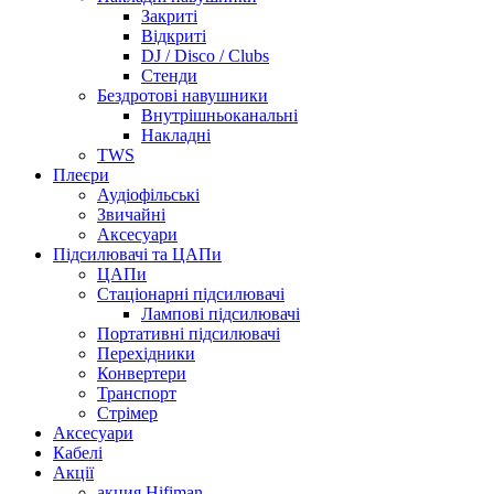
Закриті
Відкриті
DJ / Disco / Clubs
Стенди
Бездротові навушники
Внутрішньоканальні
Накладні
TWS
Плеєри
Аудіофільські
Звичайні
Аксесуари
Підсилювачі та ЦАПи
ЦАПи
Стаціонарні підсилювачі
Лампові підсилювачі
Портативні підсилювачі
Перехідники
Конвертери
Транспорт
Стрімер
Аксесуари
Кабелі
Акції
акция Hifiman