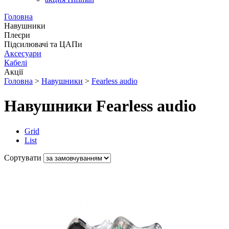
Головна
Навушники
Плеєри
Підсилювачі та ЦАПи
Аксесуари
Кабелі
Акції
Головна
>
Навушники
>
Fearless audio
Навушники Fearless audio
Grid
List
Сортувати