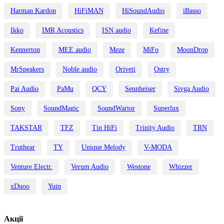
Harman Kardon
HiFiMAN
HiSoundAudio
iBasso
Ikko
IMR Acoustics
ISN audio
Kefine
Kennerton
MEE audio
Meze
MiFo
MoonDrop
MrSpeakers
Noble audio
Oriveti
Ostry
Pai Audio
PaMu
QCY
Sennheiser
Sivga Audio
Sony
SoundMagic
SoundWarior
Superlux
TAKSTAR
TFZ
Tin HiFi
Trinity Audio
TRN
Truthear
TY
Unique Melody
V-MODA
Venture Electr.
Verum Audio
Westone
Whizzer
xDuoo
Yuin
Акції