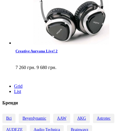
Creative Aurvana Live! 2
7 260 грн.
9 680 грн.
Grid
List
Бренди
Всі
Beyerdynamic
AAW
AKG
Astrotec
AUDEZE
Audio-Technica
Brainwavz