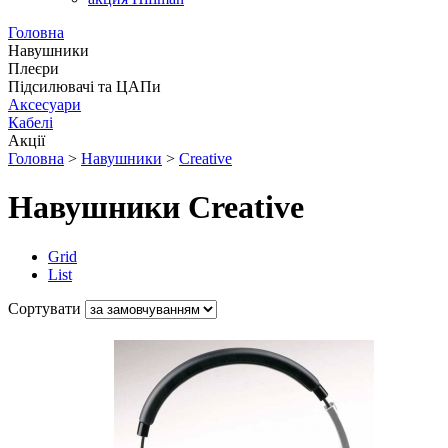
Головна
Навушники
Плеєри
Підсилювачі та ЦАПи
Аксесуари
Кабелі
Акції
Головна
>
Навушники
>
Creative
Навушники Creative
Grid
List
Сортувати