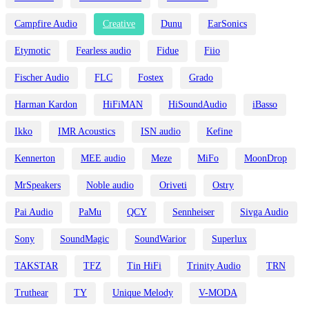
Campfire Audio
Creative
Dunu
EarSonics
Etymotic
Fearless audio
Fidue
Fiio
Fischer Audio
FLC
Fostex
Grado
Harman Kardon
HiFiMAN
HiSoundAudio
iBasso
Ikko
IMR Acoustics
ISN audio
Kefine
Kennerton
MEE audio
Meze
MiFo
MoonDrop
MrSpeakers
Noble audio
Oriveti
Ostry
Pai Audio
PaMu
QCY
Sennheiser
Sivga Audio
Sony
SoundMagic
SoundWarior
Superlux
TAKSTAR
TFZ
Tin HiFi
Trinity Audio
TRN
Truthear
TY
Unique Melody
V-MODA