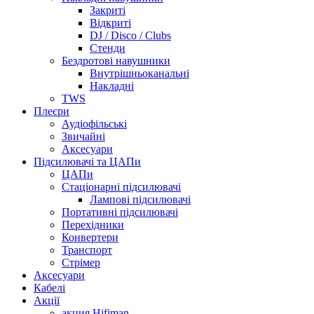
Закриті
Відкриті
DJ / Disco / Clubs
Стенди
Бездротові навушники
Внутрішньоканальні
Накладні
TWS
Плеєри
Аудіофільські
Звичайні
Аксесуари
Підсилювачі та ЦАПи
ЦАПи
Стаціонарні підсилювачі
Лампові підсилювачі
Портативні підсилювачі
Перехідники
Конвертери
Транспорт
Стрімер
Аксесуари
Кабелі
Акції
акция Hifiman