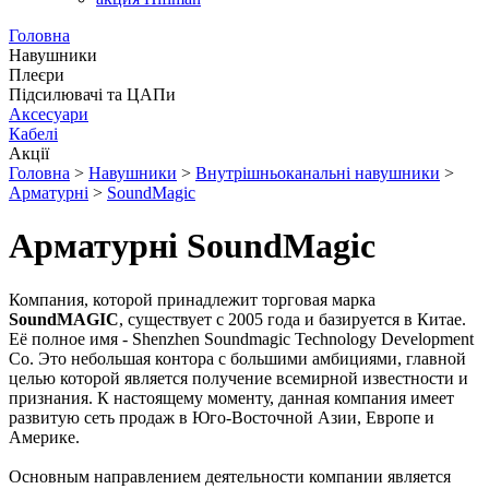
Головна
Навушники
Плеєри
Підсилювачі та ЦАПи
Аксесуари
Кабелі
Акції
Головна
>
Навушники
>
Внутрішньоканальні навушники
>
Арматурні
>
SoundMagic
Арматурні SoundMagic
Компания, которой принадлежит торговая марка
SoundMAGIC
, существует с 2005 года и базируется в Китае.
Её полное имя - Shenzhen Soundmagic Technology Development
Co. Это небольшая контора с большими амбициями, главной
целью которой является получение всемирной известности и
признания. К настоящему моменту, данная компания имеет
развитую сеть продаж в Юго-Восточной Азии, Европе и
Америке.
Основным направлением деятельности компании является