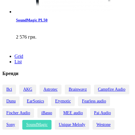
SoundMagic PL50
2 576 грн.
Grid
List
Бренди
Всі
AKG
Astrotec
Brainwavz
Campfire Audio
Dunu
EarSonics
Etymotic
Fearless audio
Fischer Audio
iBasso
MEE audio
Pai Audio
Sony
SoundMagic
Unique Melody
Westone