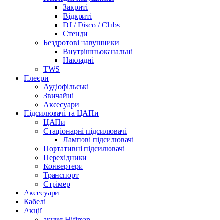
Закриті
Відкриті
DJ / Disco / Clubs
Стенди
Бездротові навушники
Внутрішньоканальні
Накладні
TWS
Плеєри
Аудіофільські
Звичайні
Аксесуари
Підсилювачі та ЦАПи
ЦАПи
Стаціонарні підсилювачі
Лампові підсилювачі
Портативні підсилювачі
Перехідники
Конвертери
Транспорт
Стрімер
Аксесуари
Кабелі
Акції
акция Hifiman